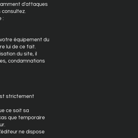
otamment d'attaques
s consultez.
 :
 votre équipement du
 lui de ce fait.
sation du site, il
mmes, condamnations
est strictement
ue ce soit sa
s cas que temporaire
ur.
L'éditeur ne dispose