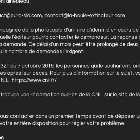
ntainebleau .
act@euro-sid.com
,
contact@la-boule-extincteur.com
gnée de la photocopie d’un titre d’identité en cours de v
quelle l'éditeur pourra contacter le demandeur. La répons
 la demande. Ce délai d'un mois peut être prolongé de deux 
u le nombre de demandes l'exigent.
1321 du 7 octobre 2016, les personnes qui le souhaitent, ont 
es après leur décès. Pour plus d’information sur le sujet, 
CNIL :
https://www.cnil.fr/.
ntroduire une réclamation auprès de la CNIL sur le site de la
us contacter dans un premier temps avant de déposer u
otre entière disposition pour régler votre problème.
es