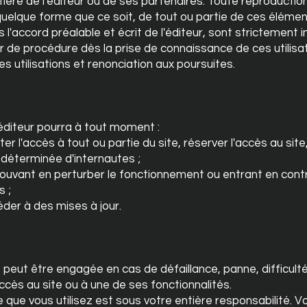
entière de l'éditeur ou de ses partenaires. Toute reproductio
 quelque forme que ce soit, de tout ou partie de ces élémen
l'accord préalable et écrit de l'éditeur, sont strictement in
r de procédure dès la prise de connaissance de ces utilisa
s utilisations et renonciation aux poursuites.
'éditeur pourra à tout moment :
er l'accès à tout ou partie du site, réserver l'accès au site
 déterminée d'internautes ;
pouvant en perturber le fonctionnement ou entrant en cont
s ;
éder à des mises à jour.
e peut être engagée en cas de défaillance, panne, difficulté
cès au site ou à une de ses fonctionnalités.
e que vous utilisez est sous votre entière responsabilité. 