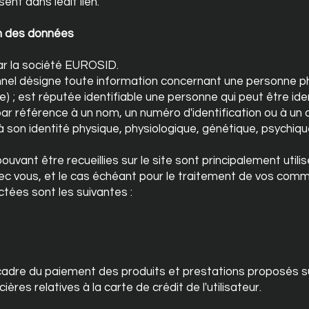
ent dans ledit lien.
ion des données
ar la société EUROSID.
el désigne toute information concernant une personne ph
) ; est réputée identifiable une personne qui peut être ide
 référence à un nom, un numéro d'identification ou à un o
 son identité physique, physiologique, génétique, psychiq
uvant être recueillies sur le site sont principalement utilis
vec vous, et le cas échéant pour le traitement de vos com
tées sont les suivantes :
 cadre du paiement des produits et prestations proposés su
ères relatives à la carte de crédit de l'utilisateur.