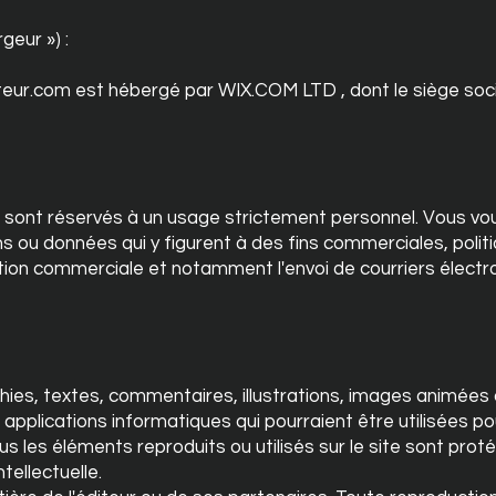
geur ») :
teur.com est hébergé par WIX.COM LTD , dont le siège social
ion sont réservés à un usage strictement personnel. Vous v
ons ou données qui y figurent à des fins commerciales, politi
ation commerciale et notamment l'envoi de courriers élect
ies, textes, commentaires, illustrations, images animées
s applications informatiques qui pourraient être utilisées po
s les éléments reproduits ou utilisés sur le site sont proté
ntellectuelle.