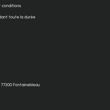
t conditions
dant toute la durée
R 77300 Fontainebleau