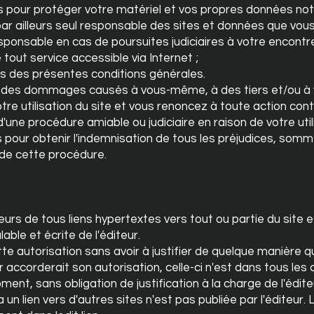
s pour protéger votre matériel et vos propres données n
 par ailleurs seul responsable des sites et données que vou
sponsable en cas de poursuites judiciaires à votre encontre
e tout service accessible via Internet ;
us des présentes conditions générales.
le des dommages causés à vous-même, à des tiers et/ou à
re utilisation du site et vous renoncez à toute action contre
t d'une procédure amiable ou judiciaire en raison de votre utili
s pour obtenir l'indemnisation de tous les préjudices, so
r de cette procédure.
teurs de tous liens hypertextes vers tout ou partie du site 
able et écrite de l'éditeur.
ette autorisation sans avoir à justifier de quelque manière q
ur accorderait son autorisation, celle-ci n'est dans tous le
ment, sans obligation de justification à la charge de l'édite
un lien vers d'autres sites n'est pas publiée par l'éditeur. 