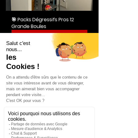
🎯 Packs Dégressifs Pros 12 
Grande Boules
Acheter
boule extincteur démonstration
boule extincteur feu réel
boule d’extinction ELIDE FIRE démonstration
🔥 Démonstrations & Tests Réels
Commentaires