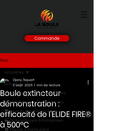
Commande
Post
Actualités
Djany Toquart
Actualités
5 sept. 2025
1 min de lecture
Boule extincteur
🔥 Démonstrations & Tests Réels
démonstration :
🚜 Installations & Études de cas
efficacité de l’ELIDE FIRE®
🛡️Conseils Sécurité Incendie
🏭 Professionnels & Entreprises
à 500°C
🏠 Maison & Particuliers